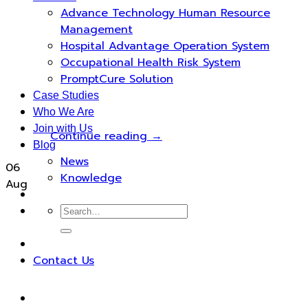
Advance Technology Human Resource
Management
Hospital Advantage Operation System
Occupational Health Risk System
PromptCure Solution
Case Studies
Who We Are
Join with Us
Continue reading
→
Blog
News
06
Knowledge
Aug
Contact Us