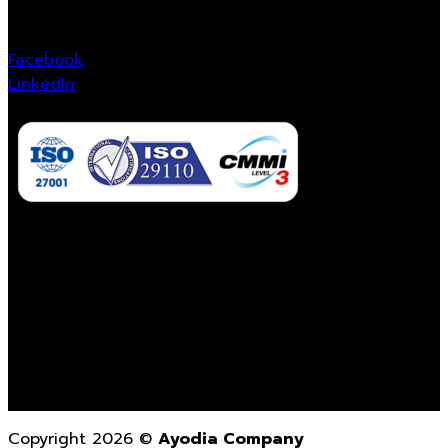
Follow Us
Facebook
LinkedIn
Contact Us
02-862-3021
contact@ayodiacompany.com
Monday – Friday
9.00 a.m. – 6.00 p.m.
Copyright 2026 ©
Ayodia Company