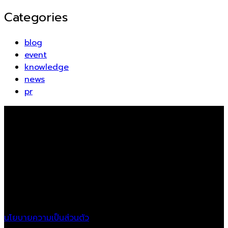
Categories
blog
event
knowledge
news
pr
Ayodia Co.,LTD
Location
21/11 Krungthonburi Rd.,
Klongtonsai, Klongsan,
Bangkok, 10600
นโยบายความเป็นส่วนตัว