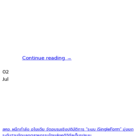
Continue reading
→
02
Jul
สศอ. ผนึกกำลัง อโยเดีย จัดอบรมเชิงปฏิบัติการ “ระบบ iSingleForm” มุ่งยก
ระดับฐานข้อมูลอุตสาหกรรมไทยสู่ยุคดิจิทัลเต็มรูปแบบ