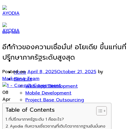
Skip
to
content
blog
,
news
อีกก้าวของความเชื่อมั่น! อโยเดีย ขึ้นแท่นที่
ปรึกษาภาครัฐระดับสูงสุด
Posted on
April 8, 2025
October 21, 2025
by
Home
Marketing Team
Services
Web App Development
08
Mobile Development
Apr
Project Base Outsourcing
IT Consulting
Table of Contents
IT Solutions
ที่ปรึกษาภาครัฐระดับ 1 คืออะไร?
Enterprise AI Solution
Ayodia กับความเชี่ยวชาญที่เติบโตจากรากฐานอันมั่นคง
Products