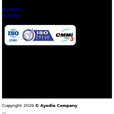
Facebook
LinkedIn
Contact Us
02-862-3021
contact@ayodiacompany.com
Monday – Friday
9.00 a.m. – 6.00 p.m.
Copyright 2026 ©
Ayodia Company