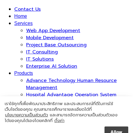
Contact Us
Home
Services
Web App Development
Mobile Development
Project Base Outsourcing
IT Consulting
IT Solutions
Enterprise AI Solution
Products
Advance Technology Human Resource
Management
Hospital Advantage Operation System
Occupational Health Risk System
เราใช้คุกกี้เพื่อพัฒนาประสิทธิภาพ และประสบการณ์ที่ดีในการใช้
PromptCure Solution
เว็บไซต์ของคุณ คุณสามารถศึกษารายละเอียดได้ที่
นโยบายความเป็นส่วนตัว
และสามารถจัดการความเป็นส่วนตัวเอง
Case Studies
ได้ของคุณได้เองโดยคลิกที่
ตั้งค่า
Who We Are
Join with Us
Allow