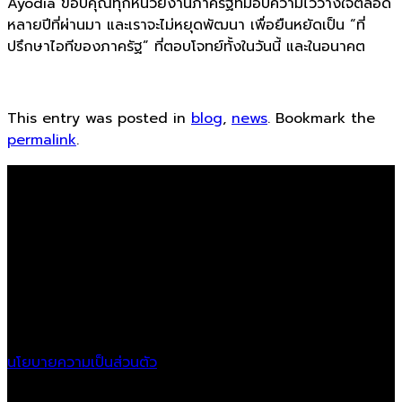
Ayodia ขอบคุณทุกหน่วยงานภาครัฐที่มอบความไว้วางใจตลอด
หลายปีที่ผ่านมา และเราจะไม่หยุดพัฒนา เพื่อยืนหยัดเป็น “ที่
ปรึกษาไอทีของภาครัฐ” ที่ตอบโจทย์ทั้งในวันนี้ และในอนาคต
This entry was posted in
blog
,
news
. Bookmark the
permalink
.
Ayodia Co.,LTD
Location
21/11 Krungthonburi Rd.,
Klongtonsai, Klongsan,
Bangkok, 10600
นโยบายความเป็นส่วนตัว
Follow Us