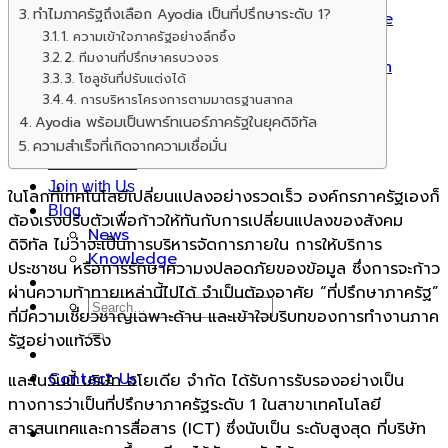
ทำไมภาครัฐถึงเลือก Ayodia เป็นที่ปรึกษาระดับ 1?
Advance Technology Human Resource
1. ความเข้าใจภาครัฐอย่างลึกซึ้ง
Management
2. ทีมงานที่ปรึกษาครบวงจร
Hospital Advantage Operation System
3. โซลูชันที่ปรับแต่งได้
Occupational Health Risk System
4. การบริหารโครงการตามมาตรฐานสากล
PromptCure Solution
Ayodia พร้อมเป็นพาร์ทเนอร์ภาครัฐในยุคดิจิทัล
Case Studies
ความสำเร็จที่เกิดจากความเชื่อมั่น
Who We Are
Join with Us
ในโลกที่เทคโนโลยีเปลี่ยนแปลงอย่างรวดเร็ว องค์กรภาครัฐเองก็
Blog
ต้องเร่งปรับตัวเพื่อก้าวให้ทันกับการเปลี่ยนแปลงของสังคม
News
ดิจิทัล ไม่ว่าจะเป็นการบริหารจัดการภายใน การให้บริการ
Knowledge
ประชาชน หรือการรักษาความงปลอดภัยของข้อมูล ซึ่งการจะก้าว
ผ่านความท้าทายเหล่านี้ไปได้ จำเป็นต้องอาศัย “ที่ปรึกษาภาครัฐ”
ที่มีความเชี่ยวชาญเฉพาะด้าน และเข้าใจบริบทของการทำงานภาค
รัฐอย่างแท้จริง
Contact Us
และในวันนี้ บริษัท อโยเดีย จำกัด ได้รับการรับรองอย่างเป็น
ทางการว่าเป็นที่ปรึกษาภาครัฐระดับ 1 ในสาขาเทคโนโลยี
สารสนเทศและการสื่อสาร (ICT) ซึ่งนับเป็น ระดับสูงสุด ที่บริษัท