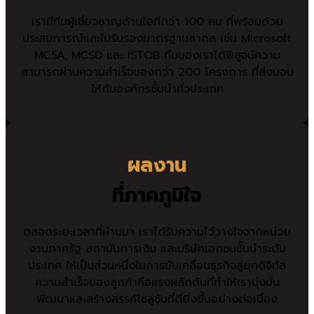
เรามีทีมผู้เชี่ยวชาญด้านไอทีกว่า 100 คน ที่พร้อมด้วย
ประสบการณ์และใบรับรองมาตรฐานสากล เช่น Microsoft
MCSA, MCSD และ ISTQB ทีมของเราได้พิสูจน์ความ
สามารถผ่านความสำเร็จของกว่า 200 โครงการ ที่ส่งมอบ
ให้กับองค์กรชั้นนำทั่วประเทศ
ผลงาน
ที่ภาคภูมิใจ
ตลอดระยะเวลาที่ผ่านมา เราได้รับความไว้วางใจจากหน่วย
งานภาครัฐ สถาบันการเงิน และบริษัทเอกชนชั้นนำระดับ
ประเทศ ให้เป็นส่วนหนึ่งในการขับเคลื่อนธุรกิจสู่ยุคดิจิทัล
ความสำเร็จของลูกค้าคือแรงผลักดันที่ทำให้เรามุ่งมั่น
พัฒนาและสร้างสรรค์โซลูชันที่ดียิ่งขึ้นอย่างต่อเนื่อง