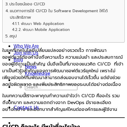
ประโยชน์ของ CI/CD
Advance Technology Human Resource
แนวทางการใช้ CI/CD ใน Software Development ให้ได้
Management
ประสิทธิภาพ
Hospital Advantage Operation System
1. พัฒนา Web Application
Occupational Health Risk System
2. พัฒนา Mobile Application
PromptCure Solution
สรุป
Case Studies
Who We Are
ในยุคที่เทคโนโลยีเปลี่ยนแปลงอย่างรวดเร็ว การพัฒนา
Join with Us
ซอฟต์แวร์ต้องคำนึงถึงความเร็ว ความแม่นยำ และประสบการณ์
Blog
ของผู้ใช้งานเป็นสำคัญ นั่นจึงเป็นที่มาของแนวคิด CI/CD ที่เข้า
News
มาเป็นหัวใจสำคัญของการพัฒนาซอฟต์แวร์ยุคใหม่ เพราะไม่
Knowledge
เพียงช่วยให้ทีมพัฒนาสามารถส่งมอบงานได้เร็วขึ้น แต่ยังช่วย
ลดข้อผิดพลาด และเพิ่มประสิทธิภาพของระบบได้อย่างต่อเนื่อง
ในบทความนี้เราจะพาคุณทำความเข้าใจว่า CI/CD คืออะไร รวม
ถึงบทบาท และความแตกต่างจาก DevOps มีรายละเอียด
Contact Us
อย่างไรบ้าง และมีบทบาทสำคัญแค่ไหนต่อองค์กรและผู้ใช้งาน
CI/CD คืออะไร มีหน้าที่อะไรบ้าง