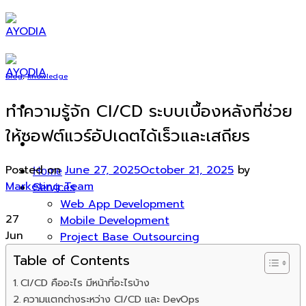
Skip
to
content
blog
,
knowledge
ทำความรู้จัก CI/CD ระบบเบื้องหลังที่ช่วย
ให้ซอฟต์แวร์อัปเดตได้เร็วและเสถียร
Posted on
June 27, 2025
October 21, 2025
by
Home
Marketing Team
Services
Web App Development
27
Mobile Development
Jun
Project Base Outsourcing
IT Consulting
Table of Contents
IT Solutions
CI/CD คืออะไร มีหน้าที่อะไรบ้าง
Enterprise AI Solution
ความแตกต่างระหว่าง CI/CD และ DevOps
Products