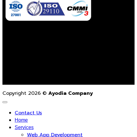
Contact Us
02-862-3021
contact@ayodiacompany.com
Monday – Friday
9.00 a.m. – 6.00 p.m.
Copyright 2026 ©
Ayodia Company
Contact Us
Home
Services
Web App Development