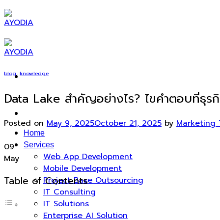
Skip
to
content
blog
,
knowledge
Data Lake สำคัญอย่างไร? ไขคำตอบที่ธุรก
Posted on
May 9, 2025
October 21, 2025
by
Marketing
Home
Services
09
Web App Development
May
Mobile Development
Table of Contents
Project Base Outsourcing
IT Consulting
IT Solutions
Enterprise AI Solution