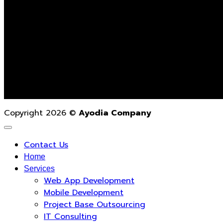
Contact Us
02-862-3021
contact@ayodiacompany.com
Monday – Friday
9.00 a.m. – 6.00 p.m.
Copyright 2026 ©
Ayodia Company
Contact Us
Home
Services
Web App Development
Mobile Development
Project Base Outsourcing
IT Consulting