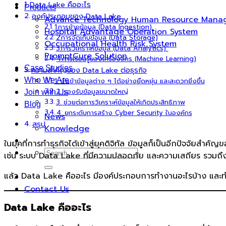
Data Lake คืออะไร
Products
องค์ประกอบของ Data Lake
Advance Technology Human Resource Mana
1.การย้ายข้อมูล (Data Ingestion)
Hospital Advantage Operation System
2.การจัดเก็บข้อมูล (Data Storage)
Occupational Health Risk System
3.การวิเคราะห์ข้อมูล (Data Analytics)
PromptCure Solution
4.การเรียนรู้ของเครื่องจักร (Machine Learning)
Case Studies
ความสำคัญของ Data Lake ต่อธุรกิจ
Who We Are
1. นำเข้าข้อมูลต่าง ๆ ได้อย่างยืดหยุ่น และสะดวกยิ่งขึ้น
2. รองรับข้อมูลขนาดใหญ่
Join with Us
3. ช่วยต่อการวิเคราะห์ข้อมูลให้เกิดประสิทธิภาพ
Blog
4. ยกระดับการสร้าง Cyber Security ในองค์กร
News
สรุป
Knowledge
ในยุคที่การทำธุรกิจได้เข้าสู่ยุคดิจิทัล ข้อมูลก็เป็นอีกปัจจั
เช่น ระบบ Data Lake ที่มีความปลอดภัย และความเสถียร รวมถึงช่
แล้ว Data Lake คืออะไร มีองค์ประกอบการทำงานอะไรบ้าง และท
Contact Us
Data Lake คืออะไร