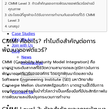
CMMI Level 3: ก้าวสำคัญของการพัฒนาซอฟต์แวร์อย่างมี
Advance Technology Human Resource
คุณภาพ
Management
ประโยชน์ที่ลูกค้าจะได้รับจากการทำงานกับองค์กรที่ได้ CMMI
Hospital Advantage Operation System
Level 3
Occupational Health Risk System
บทสรุป
PromptCure Solution
Case Studies
CMMI คืออะไร? ทำไมถึงสำคัญต่อการ
Who We Are
Join with Us
พัฒนาซอฟต์แวร์?
Blog
News
CMMI (Capability Maturity Model Integration) คือ
Knowledge
มาตรฐานระดับสากลที่ใช้วัดความสามารถและวุฒิภาวะในการ
พัฒนาซอฟต์แวร์ขององค์กร โดยถูกพัฒนาโดยสถาบัน
Software Engineering Institute (SEI) มหาวิทยาลัย
Carnegie Mellon ประเทศสหรัฐอเมริกา มาตรฐานนี้ได้รับการ
ยอมรับจากองค์กรชั้นนำทั่วโลกว่าเป็นเครื่องมือที่มีประสิทธิภาพใน
Contact Us
การพัฒนาและปรับปรุงกระบวนการทำงาน