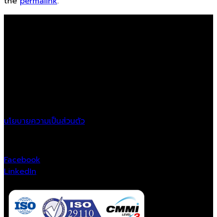
the
permalink
.
Ayodia Co.,LTD
Location
21/11 Krungthonburi Rd.,
Klongtonsai, Klongsan,
Bangkok, 10600
นโยบายความเป็นส่วนตัว
Follow Us
Facebook
LinkedIn