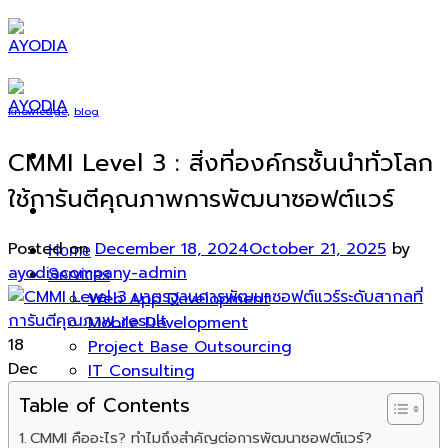
Skip
to
content
knowledge
,
blog
CMMI Level 3 : สิ่งที่องค์กรชั้นนำทั่วโลก
ใช้การันตีคุณภาพการพัฒนาซอฟต์แวร์
Posted on
December 18, 2024
October 21, 2025
by
Home
ayodiacompany-admin
Services
Web App Development
Mobile Development
18
Project Base Outsourcing
Dec
IT Consulting
IT Solutions
Table of Contents
Enterprise AI Solution
CMMI คืออะไร? ทำไมถึงสำคัญต่อการพัฒนาซอฟต์แวร์?
Products