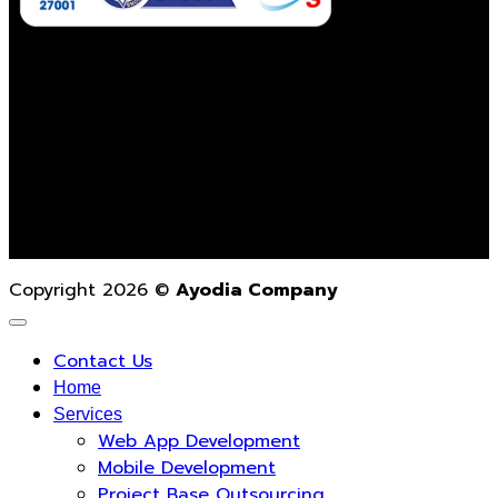
Contact Us
02-862-3021
contact@ayodiacompany.com
Monday – Friday
9.00 a.m. – 6.00 p.m.
Copyright 2026 ©
Ayodia Company
Contact Us
Home
Services
Web App Development
Mobile Development
Project Base Outsourcing