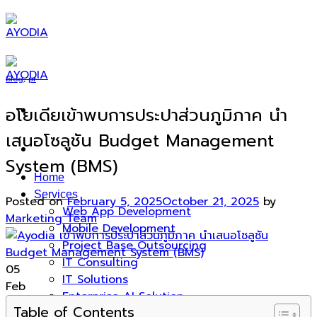
Skip
to
content
blog
,
pr
อโยเดียเข้าพบการประปาส่วนภูมิภาค นำ
เสนอโซลูชัน Budget Management
System (BMS)
Home
Services
Posted on
February 5, 2025
October 21, 2025
by
Web App Development
Marketing Team
Mobile Development
Project Base Outsourcing
IT Consulting
05
IT Solutions
Feb
Enterprise AI Solution
Table of Contents
Products