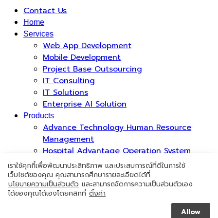
Contact Us
Home
Services
Web App Development
Mobile Development
Project Base Outsourcing
IT Consulting
IT Solutions
Enterprise AI Solution
Products
Advance Technology Human Resource
Management
Hospital Advantage Operation System
Occupational Health Risk System
เราใช้คุกกี้เพื่อพัฒนาประสิทธิภาพ และประสบการณ์ที่ดีในการใช้
PromptCure Solution
เว็บไซต์ของคุณ คุณสามารถศึกษารายละเอียดได้ที่
นโยบายความเป็นส่วนตัว
และสามารถจัดการความเป็นส่วนตัวเอง
Case Studies
ได้ของคุณได้เองโดยคลิกที่
ตั้งค่า
Who We Are
Join with Us
Allow