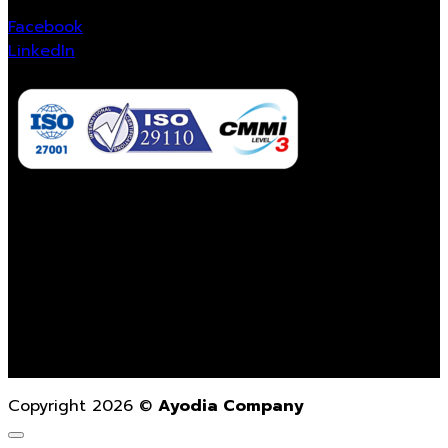
Facebook
LinkedIn
Contact Us
02-862-3021
contact@ayodiacompany.com
Monday – Friday
9.00 a.m. – 6.00 p.m.
Copyright 2026 ©
Ayodia Company