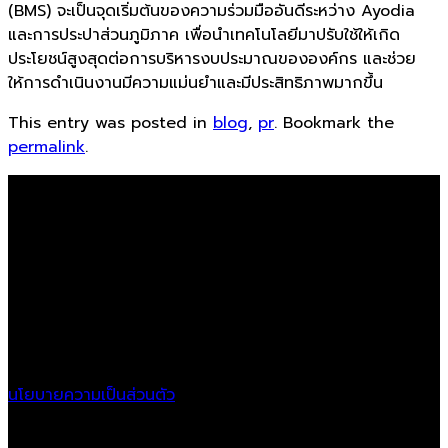
(BMS) จะเป็นจุดเริ่มต้นของความร่วมมืออันดีระหว่าง Ayodia
และการประปาส่วนภูมิภาค เพื่อนำเทคโนโลยีมาปรับใช้ให้เกิด
ประโยชน์สูงสุดต่อการบริหารงบประมาณขององค์กร และช่วย
ให้การดำเนินงานมีความแม่นยำและมีประสิทธิภาพมากขึ้น
This entry was posted in
blog
,
pr
. Bookmark the
permalink
.
Ayodia Co.,LTD
Location
21/11 Krungthonburi Rd.,
Klongtonsai, Klongsan,
Bangkok, 10600
นโยบายความเป็นส่วนตัว
Follow Us