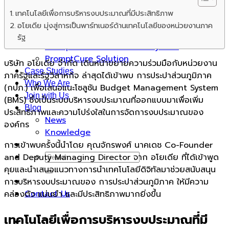
Advance Technology Human Resource
เทคโนโลยีเพื่อการบริหารงบประมาณที่มีประสิทธิภาพ
Management
อโยเดีย มุ่งสู่การเป็นพาร์ทเนอร์ด้านเทคโนโลยีของหน่วยงานภาค
Hospital Advantage Operation System
รัฐ
Occupational Health Risk System
PromptCure Solution
บริษัท อโยเดีย จำกัด เดินหน้าขยายความร่วมมือกับหน่วยงาน
Case Studies
ภาครัฐและรัฐวิสาหกิจ ล่าสุดได้เข้าพบ การประปาส่วนภูมิภาค
Who We Are
(กปภ.) เพื่อเสนอแนะโซลูชัน Budget Management System
Join with Us
(BMS) ซึ่งเป็นระบบบริหารงบประมาณที่ออกแบบมาเพื่อเพิ่ม
Blog
ประสิทธิภาพและความโปร่งใสในการจัดการงบประมาณของ
News
องค์กร
Knowledge
การเข้าพบครั้งนี้นำโดย คุณจักรพงศ์ นาคเดช Co-Founder
and Deputy Managing Director จาก อโยเดีย ที่ได้เข้าพูด
คุยและนำเสนอแนวทางการนำเทคโนโลยีดิจิทัลมาช่วยสนับสนุน
การบริหารงบประมาณของ การประปาส่วนภูมิภาค ให้มีความ
Contact Us
คล่องตัว แม่นยำ และมีประสิทธิภาพมากยิ่งขึ้น
เทคโนโลยีเพื่อการบริหารงบประมาณที่มี