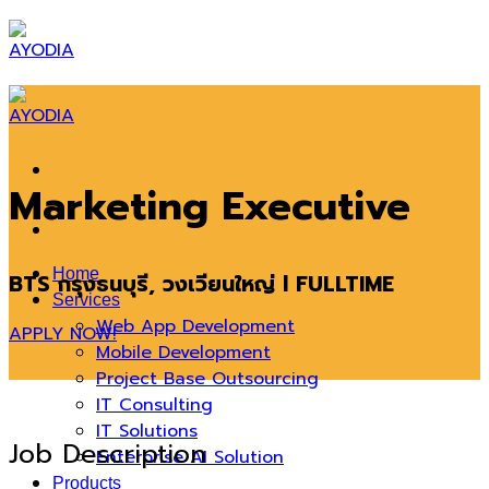
Skip
to
content
Marketing Executive
Home
BTS กรุงธนบุรี, วงเวียนใหญ่ l FULLTIME
Services
Web App Development
APPLY NOW!
Mobile Development
Project Base Outsourcing
IT Consulting
IT Solutions
Job Description
Enterprise AI Solution
Products