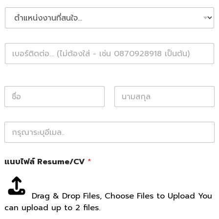
D
r
o
p
P
d
h
o
o
w
n
n
e
*
N
a
m
First
Last
e
E
*
m
a
i
L
แนบไฟล์ Resume/CV
*
l
a
*
y
o
u
Drag & Drop Files,
Choose Files to Upload
You
t
can upload up to 2 files.
N