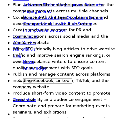
Plan and execute marketing campaigns for the
Advance Technology Human Resource
company’s products across multiple channels
Management
Collaborate with the team to brainstorm and
Hospital Advantage Operation System
develop marketing ideas and strategies
Occupational Health Risk System
Create and write content for PR and
PromptCure Solution
communications across social media and the
Case Studies
company website
Who We Are
Write SEO-friendly blog articles to drive website
Join with Us
traffic and improve search engine rankings, or
Blog
oversee freelance writers to ensure content
News
quality and alignment with SEO goals
Knowledge
Publish and manage content across platforms
including Facebook, LinkedIn, TikTok, and the
company website
Produce short-form video content to promote
brand visibility and audience engagement –
Contact Us
Coordinate and prepare for marketing events,
seminars, and exhibitions