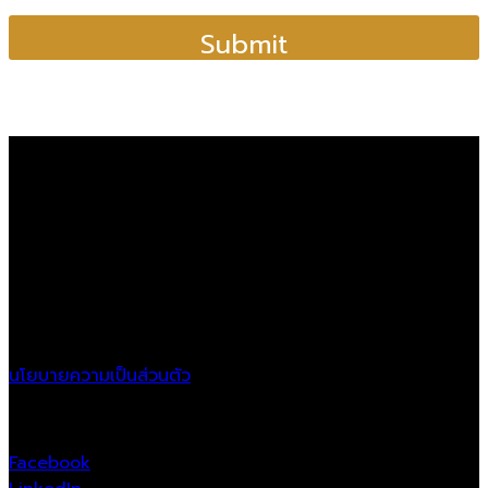
a
m
Submit
e
แ
น
บ
ไ
ฟ
ล์
Ayodia Co.,LTD
Location
21/11 Krungthonburi Rd.,
Klongtonsai, Klongsan,
Bangkok, 10600
นโยบายความเป็นส่วนตัว
Follow Us
Facebook