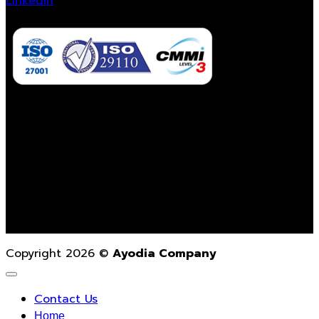
LinkedIn
Contact Us
02-862-3021
contact@ayodiacompany.com
Monday – Friday
9.00 a.m. – 6.00 p.m.
Copyright 2026 ©
Ayodia Company
Contact Us
Home